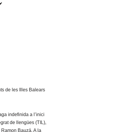
s de les Illes Balears
a indefinida a l’inici
grat de llengües (TIL),
sé Ramon Bauzá. A la