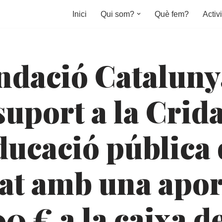
Inici
Qui som?
Què fem?
Activi
ndació Cataluny
uport a la Crid
ducació pública 
tat amb una apor
0 € a la caixa d