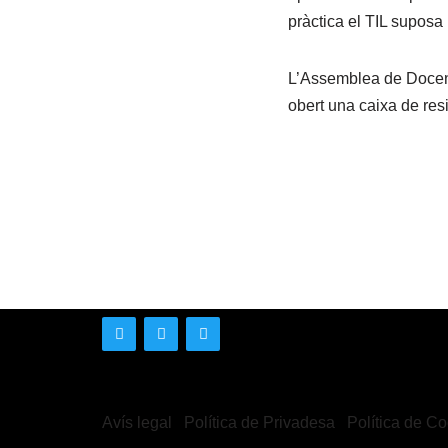
pràctica el TIL suposa 
L’Assemblea de Docent
obert una caixa de res
Avís legal
Política de Privadesa
Política de C