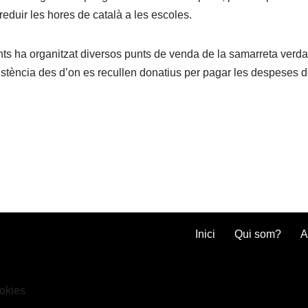
reduir les hores de català a les escoles.
s ha organitzat diversos punts de venda de la samarreta verda
istència des d’on es recullen donatius per pagar les despeses d
Inici
Qui som?
A
ookies