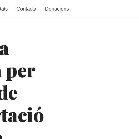
tats
Contacta
Donacions
a
a per
de
tació
e