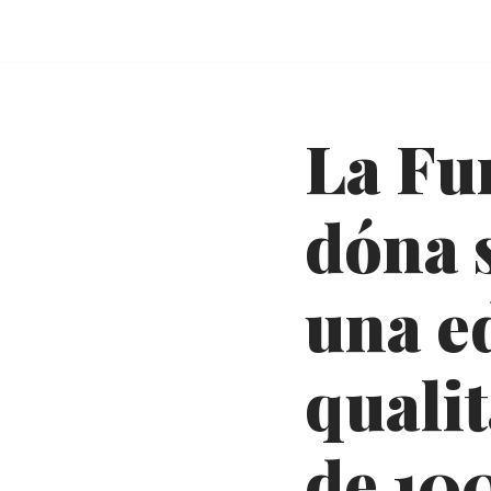
Vés
al
contingut
La Fu
dóna s
una e
quali
de 100