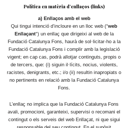
Política en matèria d’enllaços (links)
a) Enllaços amb el web
Qui tingui intenció d’incloure en un lloc web (“
web
Enllaçant
“) un enllaç que dirigeixi al web de la
Fundació Catalunya Fons, haurà de sol·licitar-ho a la
Fundació Catalunya Fons i complir amb la legislació
vigent; en cap cas, podrà allotjar continguts, propis o
de tercers, que: (i) siguin il·lícits, nocius, violents,
racistes, denigrants, etc.; i/o (ii) resultin inapropiats o
no pertinents en relació amb la Fundació Catalunya
Fons.
L’enllaç no implica que la Fundació Catalunya Fons
avali, promocioni, garanteixi, supervisi o recomani el
contingut o els serveis del web Enllaçat, ni que sigui
responsable del seu contingut. En el supòsit