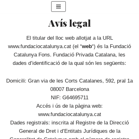
Vés
Avís legal
al
contingut
El titular del lloc web allotjat a la URL
www.fundaciocatalunya.cat (el “
web
“) és la Fundació
Catalunya Fons. Fundació Privada Catalana, les
dades d’identificació de la qual són les següents:
Domicili: Gran via de les Corts Catalanes, 592, pral 1a
08007 Barcelona
NIF: G64695711
Accés i ús de la pàgina web:
www.fundaciocatalunya.cat
Dades registrals: inscrita al Registre de la Direcció
General de Dret i d’Entitats Jurídiques de la