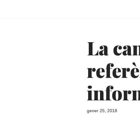
Vés
al
contingut
La ca
refer
infor
gener 25, 2018