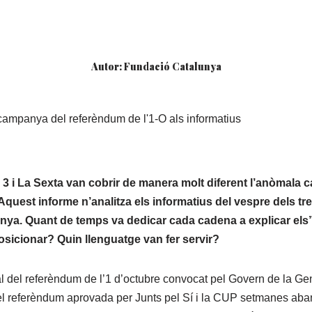
Autor:
Fundació Catalunya
campanya del referèndum de l'1-O als informatius
 3 i La Sexta van cobrir de manera molt diferent l’anòmala
Aquest informe n’analitza els informatius del vespre dels tre
ya. Quant de temps va dedicar cada cadena a explicar els”b
osicionar? Quin llenguatge van fer servir?
l del referèndum de l’1 d’octubre convocat pel Govern de la Gen
 del referèndum aprovada per Junts pel Sí i la CUP setmanes aba