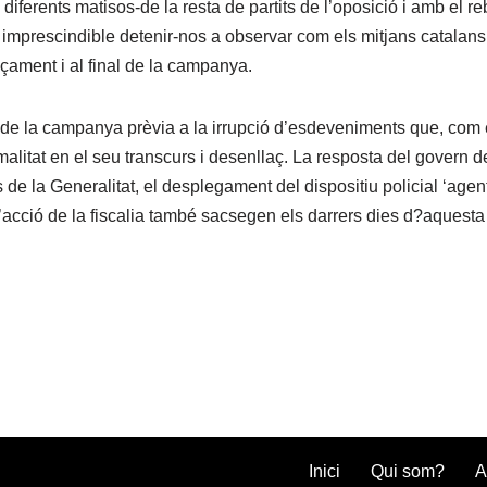
iferents matisos-de la resta de partits de l’oposició i amb el reb
a imprescindible detenir-nos a observar com els mitjans catalans
çament i al final de la campanya.
ici de la campanya prèvia a la irrupció d’esdeveniments que, com
rmalitat en el seu transcurs i desenllaç. La resposta del govern d
 de la Generalitat, el desplegament del dispositiu policial ‘agent
 l’acció de la fiscalia també sacsegen els darrers dies d?aques
Inici
Qui som?
A