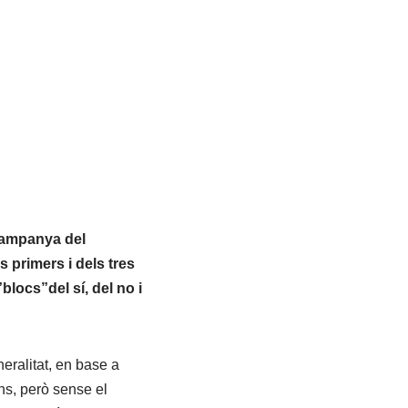
 campanya del
s primers i dels tres
locs”del sí, del no i
eralitat, en base a
ns, però sense el