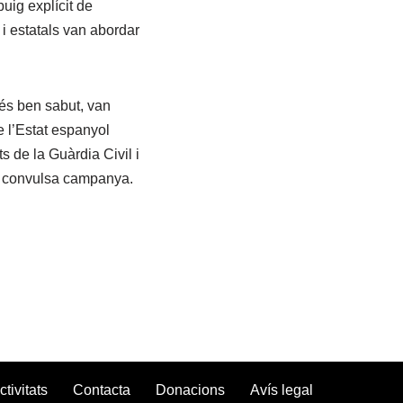
uig explícit de
 i estatals van abordar
 és ben sabut, van
e l’Estat espanyol
s de la Guàrdia Civil i
ta convulsa campanya.
ctivitats
Contacta
Donacions
Avís legal