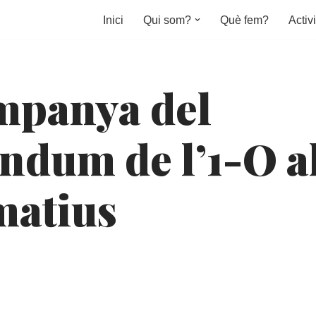
Inici
Qui som?
Què fem?
Activi
mpanya del
èndum de l’1-O a
matius