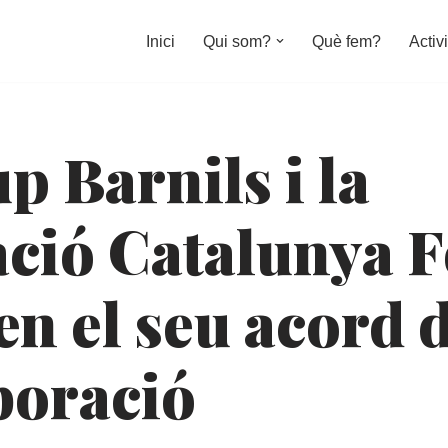
Inici
Qui som?
Què fem?
Activi
p Barnils i la
ció Catalunya 
en el seu acord 
boració