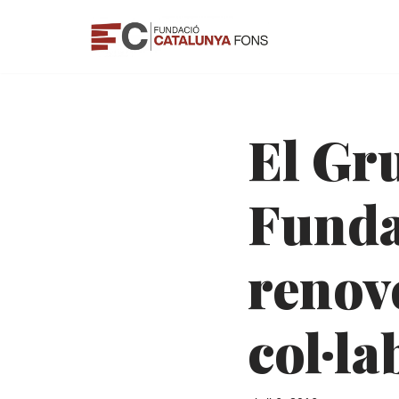
Vés
al
contingut
El Gru
Funda
renov
col·la