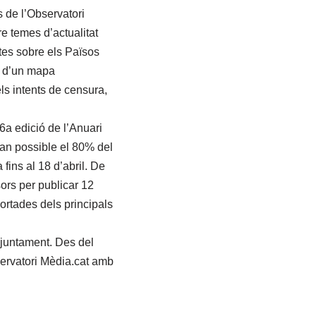
s de l’Observatori
re temes d’actualitat
tes sobre els Països
a d’un mapa
ls intents de censura,
6a edició de l’Anuari
fan possible el 80% del
ins al 18 d’abril. De
ors per publicar 12
ortades dels principals
njuntament. Des del
bservatori Mèdia.cat amb