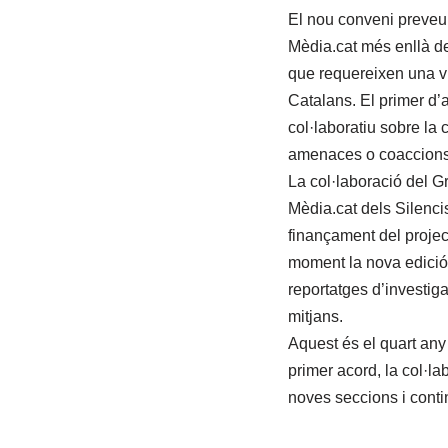
El nou conveni preveu q
Mèdia.cat més enllà de 
que requereixen una v
Catalans. El primer d’
col·laboratiu sobre la 
amenaces o coaccions d
La col·laboració del G
Mèdia.cat dels Silenci
finançament del projec
moment la nova edició 
reportatges d’investig
mitjans.
Aquest és el quart any
primer acord, la col·la
noves seccions i contin