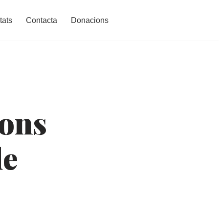
tats
Contacta
Donacions
Fons
de