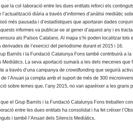
ue la col·laboració entre les dues entitats reforci els contingut
l’actualització diària a través d’informes d’anàlisi mediàtic sob
isió més pausada i d’estadístiques que aportaran dades conjun
aquests informes va publicar-se al gener d’aquest any i es tract
censura als Països Catalans. Al mapa s’hi poden localitzar tots e
erivades de l’exercici del periodisme durant el 2015 i 16.
rup Barnils i la Fundació Catalunya Fons també contribuirà a la 
s Mediàtics. La seva aportació sumarà a les dels mecenes que 
te a través d’una campanya de crowdfunding que seguirà activa f
de l’Anuari ja compta amb el suport de més de 300 microinvers
ació sobre temes que, l’any 2015, no van aparèixer a les grans p
 que el Grup Barnils i la Fundació Catalunya Fons treballen co
boració entre les dues entitats ha consolidat i ha fet créixer l’O
guts i també l’Anuari dels Silencis Mediàtics.